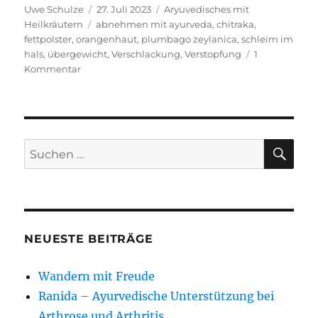
Autor
Veröffentlicht
Kategorien
Uwe Schulze
27. Juli 2023
Aryuvedisches mit
Schlagwörter
am
Heilkräutern
abnehmen mit ayurveda
,
chitraka
,
fettpolster
,
orangenhaut
,
plumbago zeylanica
,
schleim im
hals
,
übergewicht
,
Verschlackung
,
Verstopfung
1
zu
Kommentar
Chitrak
–
Plumbago
zeylanica
SU
Suchen
nach:
NEUESTE BEITRÄGE
Wandern mit Freude
Ranida – Ayurvedische Unterstützung bei
Arthrose und Arthritis