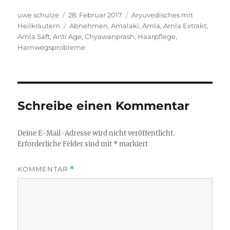
Autor
Veröffentlicht
Kategorien
uwe schulze
28. Februar 2017
Aryuvedisches mit
am
Schlagwörter
Heilkräutern
Abnehmen
,
Amalaki
,
Amla
,
Amla Extrakt
,
Amla Saft
,
Anti Age
,
Chyawanprash
,
Haarpflege
,
Harnwegsprobleme
Schreibe einen Kommentar
Deine E-Mail-Adresse wird nicht veröffentlicht.
Erforderliche Felder sind mit
*
markiert
KOMMENTAR
*