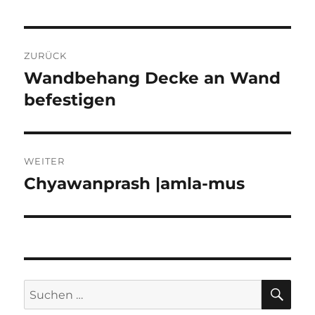
Beitragsnavigation
ZURÜCK
Wandbehang Decke an Wand
Vorheriger
Beitrag:
befestigen
WEITER
Chyawanprash |amla-mus
Nächster
Beitrag:
SU
Suchen
nach: