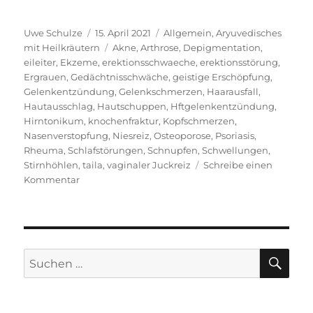
Autor
Veröffentlicht
Kategorien
Uwe Schulze
15. April 2021
Allgemein
,
Aryuvedisches
am
Schlagwörter
mit Heilkräutern
Akne
,
Arthrose
,
Depigmentation
,
eileiter
,
Ekzeme
,
erektionsschwaeche
,
erektionsstörung
,
Ergrauen
,
Gedächtnisschwäche
,
geistige Erschöpfung
,
Gelenkentzündung
,
Gelenkschmerzen
,
Haarausfall
,
Hautausschlag
,
Hautschuppen
,
Hftgelenkentzündung
,
Hirntonikum
,
knochenfraktur
,
Kopfschmerzen
,
Nasenverstopfung
,
Niesreiz
,
Osteoporose
,
Psoriasis
,
Rheuma
,
Schlafstörungen
,
Schnupfen
,
Schwellungen
,
Stirnhöhlen
,
taila
,
vaginaler Juckreiz
Schreibe einen
zu
Kommentar
Kräuteröle,
Tailas,
ihre
Anwendung
für
SU
Suchen
ihr
nach:
Wohlbefinden