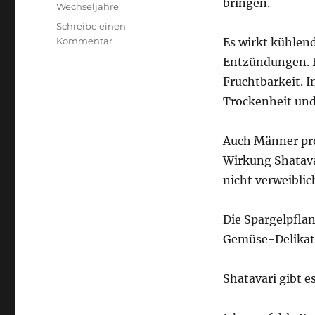
bringen.
Wechseljahre
Schreibe einen
zu
Kommentar
Es wirkt kühlen
Kannst
Entzündungen. E
Du,
Fruchtbarkeit. I
Frau,
etwas
Trockenheit und
für
mehr
Auch Männer pro
Energie
brauchen
Wirkung Shatava
?
nicht verweiblic
Die Spargelpflan
Gemüse-Delikate
Shatavari gibt es