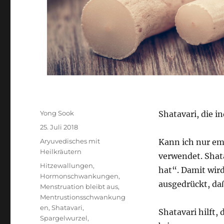
Autor
Yong Sook
Shatavari, die i
Veröffentlicht
25. Juli 2018
am
Kategorien
Aryuvedisches mit
Kann ich nur em
Heilkräutern
verwendet. Shata
Schlagwörter
Hitzewallungen
,
hat“. Damit wird
Hormonschwankungen
,
ausgedrückt, daß
Menstruation bleibt aus
,
Mentrustionsschwankung
en
,
Shatavari
,
Shatavari hilft
Spargelwurzel
,