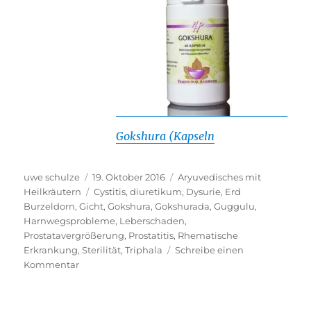
Gokshura (Kapseln
Autor
Veröffentlicht
Kategorien
uwe schulze
19. Oktober 2016
Aryuvedisches mit
am
Schlagwörter
Heilkräutern
Cystitis
,
diuretikum
,
Dysurie
,
Erd
Burzeldorn
,
Gicht
,
Gokshura
,
Gokshurada
,
Guggulu
,
Harnwegsprobleme
,
Leberschaden
,
Prostatavergrößerung
,
Prostatitis
,
Rhematische
Erkrankung
,
Sterilität
,
Triphala
Schreibe einen
zu
Kommentar
Gokshura
mit
Guggulu