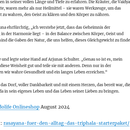
n in seiner vollen Länge und Tiefe zu erfahren. Die Kräuter, die Vaidya
te, waren mehr als nur Heilmittel – sie waren Werkzeuge, um das
t zu wahren, den Geist zu klären und den Körper zu nähren.
una ehrfürchtig, „ich verstehe jetzt, dass das Geheimnis der
in der Harmonie liegt – in der Balance zwischen Körper, Geist und
 sind die Gaben der Natur, die uns helfen, dieses Gleichgewicht zu find
e und legte seine Hand auf Arjunas Schulter. „Genau so ist es, mein
diese Weisheit gut und teile sie mit anderen. Denn nur in der
 wir wahre Gesundheit und ein langes Leben erreichen.“
 das Dorf, voller Dankbarkeit und mit einem Herzen, das bereit war, di
a in sein eigenes Leben und das Leben seiner Lieben zu bringen.
dolife Onlineshop
August 2024
t:
rasayana-fuer-den-alltag-das-triphala-starterpaket/