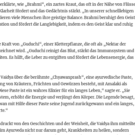
 erklärte, wie „Brahmi“, ein zartes Kraut, das oft in der Nähe von Flüss
 Klarheit fördert und das Gedächtnis stärkt. „In unserer schnelllebigen
rlieren viele Menschen ihre geistige Balance. Brahmi beruhigt den Geist
tion und fördert die Langlebigkeit, indem es den Geist klar und ruhig
 Kraft von „Guduchi“, einer Kletterpflanze, die oft als „Nektar der
zeichnet wird. „Guduchi reinigt das Blut, stärkt das Immunsystem und
ten. Es hilft, die Leber zu entgiften und fördert die Lebensenergie, das
Vaidya über die berühmte „Chyawanprash“, eine ayurvedische Paste,
ung von Kräutern, Früchten und Gewürzen besteht, mit Amalaki als
ese Paste ist ein wahres Elixier für ein langes Leben,“ sagte er. „Sie
tem, erhöht die Energie und verjüngt den Körper. Die Legende besagt,
wan mit Hilfe dieser Paste seine Jugend zurückgewann und ein langes,
te.“
ndruckt von den Geschichten und der Weisheit, die Vaidya ihm mitteilte
s im Ayurveda nicht nur darum geht, Krankheiten zu heilen, sondern