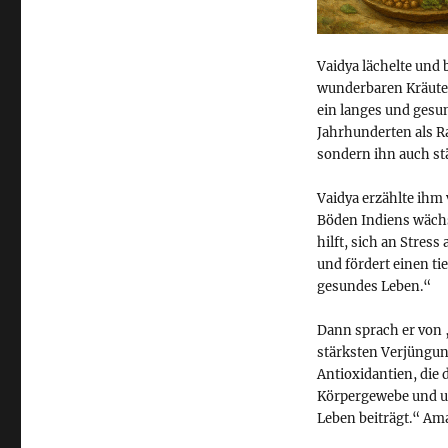
Vaidya lächelte und 
wunderbaren Kräuter
ein langes und gesun
Jahrhunderten als R
sondern ihn auch st
Vaidya erzählte ihm
Böden Indiens wächs
hilft, sich an Stre
und fördert einen ti
gesundes Leben.“
Dann sprach er von „
stärksten Verjüngung
Antioxidantien, die 
Körpergewebe und u
Leben beiträgt.“ Ama