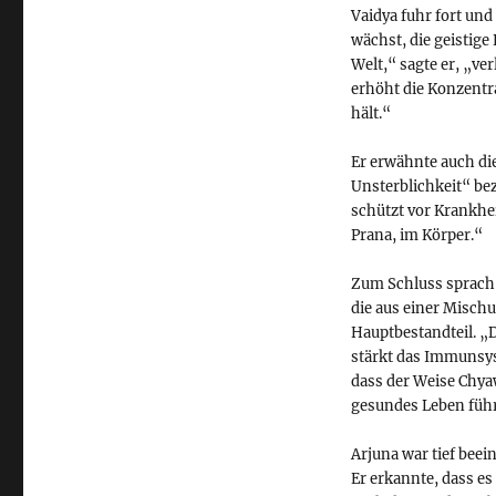
Vaidya fuhr fort und
wächst, die geistige
Welt,“ sagte er, „ve
erhöht die Konzentra
hält.“
Er erwähnte auch die
Unsterblichkeit“ be
schützt vor Krankhei
Prana, im Körper.“
Zum Schluss sprach 
die aus einer Misch
Hauptbestandteil. „Di
stärkt das Immunsys
dass der Weise Chya
gesundes Leben führ
Arjuna war tief beei
Er erkannte, dass e