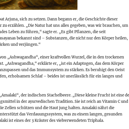
bat Arjuna, sich zu setzen. Dann begann er, die Geschichte dieser
 zu erzählen. „Die Natur hat uns alles gegeben, was wir brauchen, um
des Leben zu führen,“ sagte er. „Es gibt Pflanzen, die seit
asayanas bekannt sind – Substanzen, die nicht nur den Körper heilen,
ärken und verjüngen.“
 von „Ashwagandha“, einer kraftvollen Wurzel, die in den trockenen
t. „Ashwagandha,“ erklärte er, „ist ein Adaptogen, das dem Körper
ss anzupassen und das Immunsystem zu stärken. Es beruhigt den Geist
efen, erholsamen Schlaf – beides ist unerlässlich für ein langes und
Amalaki“, der indischen Stachelbeere. „Diese kleine Frucht ist eine d
smittel in der ayurvedischen Tradition. Sie ist reich an Vitamin C und
die Zellen schützen und die Haut jung halten. Amalaki nährt die
nterstützt das Verdauungssystem, was zu einem langen, gesunden
laki ist eines der 3 Kräuter des vielverwendeten Triphala.