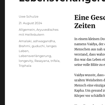
Eine Ges
Autor
Uwe Schulze
Veröffentlicht
21. August 2024
Zeiten
am
Kategorien
Allgemein
,
Aryuvedisches
mit Heilkräutern
In einem kleinen Dor
Schlagwörter
Amalaki
,
ashwagandha
,
namens Vaidya, der 
Brahmi
,
guduchi
,
langes
Menschen aus nah u
Leben
,
verstand, dass wahre
Lebensverlängerung
,
ihn war das Leben e
longevity
,
Rasayana
,
trifala
,
seine volle Blüte zu 
Triphala
Vaidya wusste, dass
uralten Weisheiten d
Mensch eine einzigar
Kapha. Um gesund zu
Körper vor schädlic