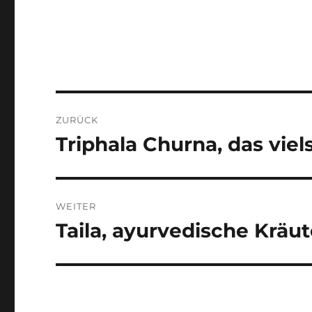
Beitragsnavigation
ZURÜCK
Triphala Churna, das viel
Vorheriger
Beitrag:
WEITER
Taila, ayurvedische Kräut
Nächster
Beitrag: