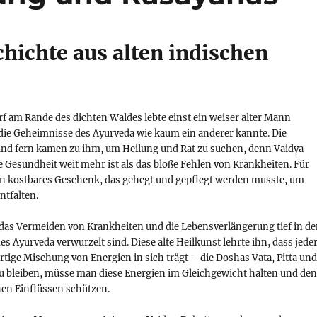
chichte aus alten indischen
f am Rande des dichten Waldes lebte einst ein weiser alter Mann
die Geheimnisse des Ayurveda wie kaum ein anderer kannte. Die
nd fern kamen zu ihm, um Heilung und Rat zu suchen, denn Vaidya
 Gesundheit weit mehr ist als das bloße Fehlen von Krankheiten. Für
in kostbares Geschenk, das gehegt und gepflegt werden musste, um
entfalten.
 das Vermeiden von Krankheiten und die Lebensverlängerung tief in d
es Ayurveda verwurzelt sind. Diese alte Heilkunst lehrte ihn, dass jede
tige Mischung von Energien in sich trägt – die Doshas Vata, Pitta und
 bleiben, müsse man diese Energien im Gleichgewicht halten und den
hen Einflüssen schützen.